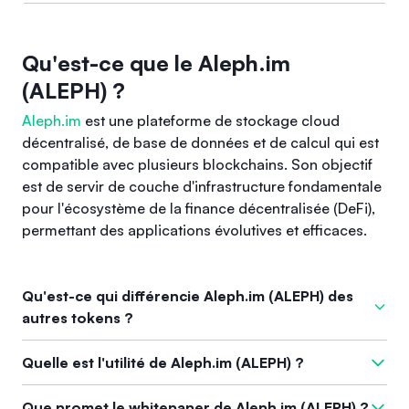
Qu'est-ce que le Aleph.im
(ALEPH) ?
Aleph.im
est une plateforme de stockage cloud
décentralisé, de base de données et de calcul qui est
compatible avec plusieurs blockchains. Son objectif
est de servir de couche d'infrastructure fondamentale
pour l'écosystème de la finance décentralisée (DeFi),
permettant des applications évolutives et efficaces.
Qu'est-ce qui différencie Aleph.im (ALEPH) des
autres tokens ?
Ce qui distingue Aleph.im des autres tokens, c'est son
Quelle est l'utilité de Aleph.im (ALEPH) ?
architecture hybride qui combine des solutions off-chain et
on-chain, offrant une faible latence et des performances
L' utilité du token d'Aleph.im, ALEPH, réside dans ses rôles
Que promet le whitepaper de Aleph.im (ALEPH) ?