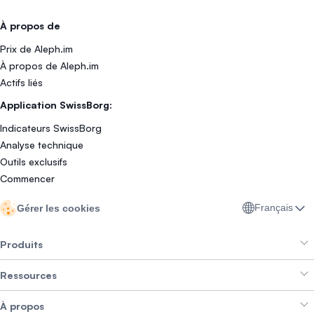
À propos de
Prix de Aleph.im
À propos de Aleph.im
Actifs liés
Application SwissBorg:
Indicateurs SwissBorg
Analyse technique
Outils exclusifs
Commencer
Français
Gérer les cookies
Produits
Ressources
Smart Exchange
À propos
Crypto Bundles
Aide et support