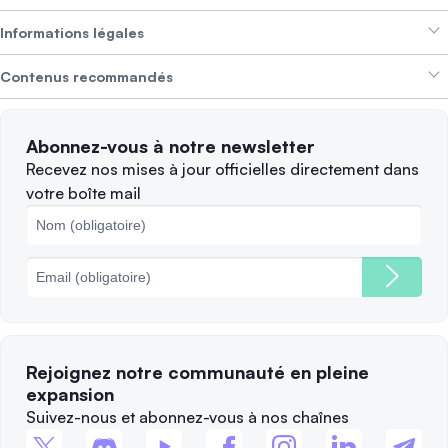
Gagner des revenus
Informations légales
Brand kit
À propos de SwissBorg
Alpha Deals
Contenus recommandés
Offres d’emploi
NOUS RECRUTONS
Politique de confidentialité
Conditions d’utilisation
Solana
Abonnez-vous à notre newsletter
Plaintes
Quand vendre ?
Recevez nos mises à jour officielles directement dans
votre boîte mail
Politique des cookies
Principales blockchains
Frais
Rejoignez notre communauté en pleine
expansion
Suivez-nous et abonnez-vous à nos chaînes