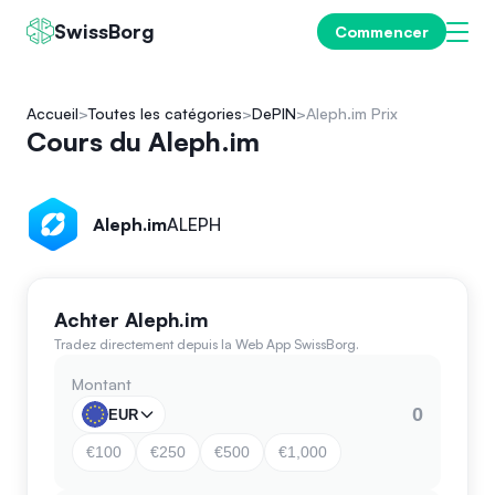
SwissBorg
Commencer
Accueil
Toutes les catégories
DePIN
Aleph.im Prix
Cours du Aleph.im
Aleph.im
ALEPH
Achter Aleph.im
Tradez directement depuis la Web App SwissBorg.
Montant
EUR
€100
€250
€500
€1,000