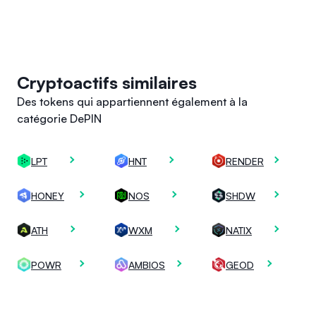
Cryptoactifs similaires
Des tokens qui appartiennent également à la
catégorie DePIN
LPT
HNT
RENDER
HONEY
NOS
SHDW
ATH
WXM
NATIX
POWR
AMBIOS
GEOD