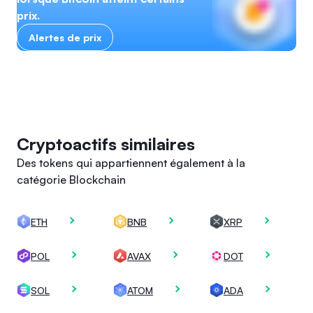
prix.
Alertes de prix
Cryptoactifs similaires
Des tokens qui appartiennent également à la
catégorie Blockchain
ETH
BNB
XRP
POL
AVAX
DOT
SOL
ATOM
ADA