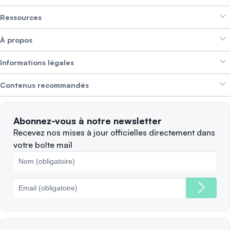
Ressources
Smart Exchange
À propos
Crypto Bundles
Aide et support
Gagner des revenus
Informations légales
Brand kit
À propos de SwissBorg
Alpha Deals
Contenus recommandés
Offres d’emploi
NOUS RECRUTONS
Politique de confidentialité
Conditions d’utilisation
Solana
Abonnez-vous à notre newsletter
Plaintes
Quand vendre ?
Recevez nos mises à jour officielles directement dans
votre boîte mail
Politique des cookies
Principales blockchains
Frais