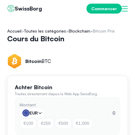
SwissBorg
Commencer
Accueil
Toutes les catégories
Blockchain
Bitcoin Prix
Cours du Bitcoin
Bitcoin
BTC
Achter Bitcoin
Tradez directement depuis la Web App SwissBorg.
Montant
EUR
€100
€250
€500
€1,000