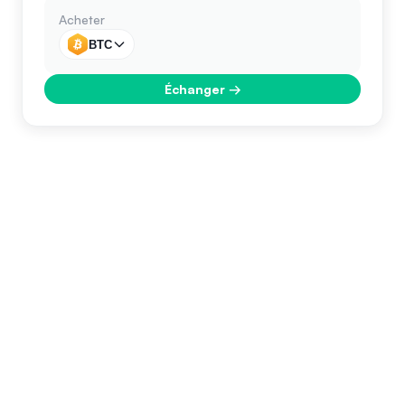
Acheter
BTC
Échanger
→