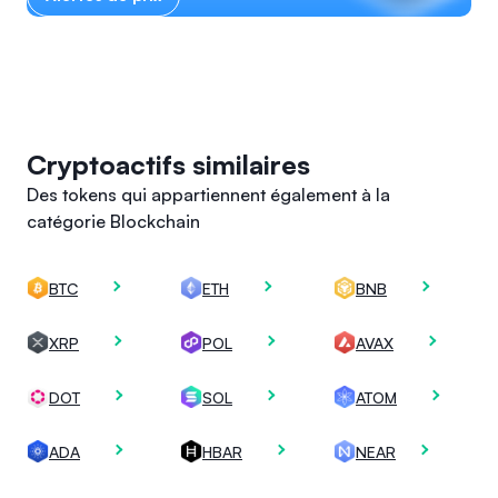
Cryptoactifs similaires
Des tokens qui appartiennent également à la
catégorie Blockchain
BTC
ETH
BNB
XRP
POL
AVAX
DOT
SOL
ATOM
ADA
HBAR
NEAR