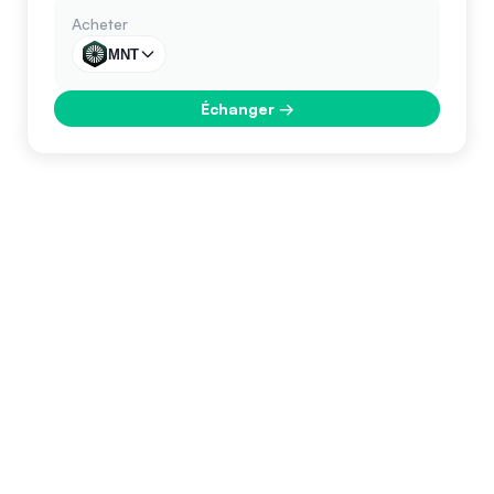
Acheter
MNT
Échanger
→