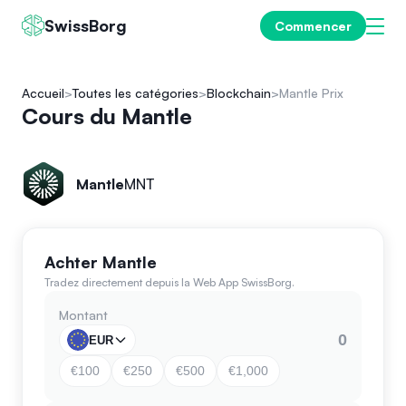
SwissBorg
Commencer
Accueil
Toutes les catégories
Blockchain
Mantle Prix
Cours du Mantle
Mantle
MNT
Achter Mantle
Tradez directement depuis la Web App SwissBorg.
Montant
EUR
€100
€250
€500
€1,000