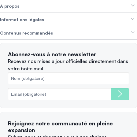
À propos
Crypto Bundles
Aide et support
Gagner des revenus
Informations légales
Brand kit
À propos de SwissBorg
Alpha Deals
Contenus recommandés
Offres d’emploi
NOUS RECRUTONS
Politique de confidentialité
Conditions d’utilisation
Solana
Abonnez-vous à notre newsletter
Plaintes
Quand vendre ?
Recevez nos mises à jour officielles directement dans
votre boîte mail
Politique des cookies
Principales blockchains
Frais
Rejoignez notre communauté en pleine
expansion