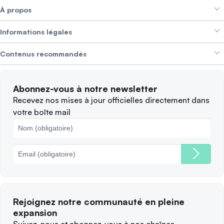
À propos
Crypto Bundles
Aide et support
Gagner des revenus
Informations légales
Brand kit
À propos de SwissBorg
Alpha Deals
Contenus recommandés
Offres d’emploi
NOUS RECRUTONS
Politique de confidentialité
Conditions d’utilisation
Solana
Abonnez-vous à notre newsletter
Plaintes
Quand vendre ?
Recevez nos mises à jour officielles directement dans
votre boîte mail
Politique des cookies
Principales blockchains
Frais
Rejoignez notre communauté en pleine
expansion