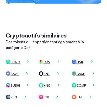
Cryptoactifs similaires
Des tokens qui appartiennent également à la
catégorie DeFi
BORG
CRV
LINK
AAVE
BNT
CAKE
SUSHI
KNC
COMP
REN
UNI
BAT