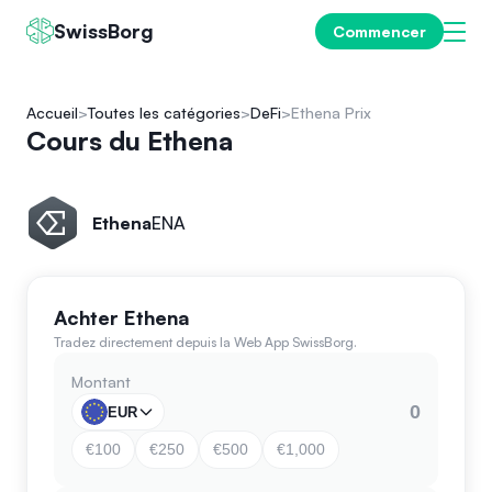
SwissBorg
Commencer
Accueil
Toutes les catégories
DeFi
Ethena Prix
Cours du Ethena
Ethena
ENA
Achter Ethena
Tradez directement depuis la Web App SwissBorg.
Montant
EUR
€100
€250
€500
€1,000