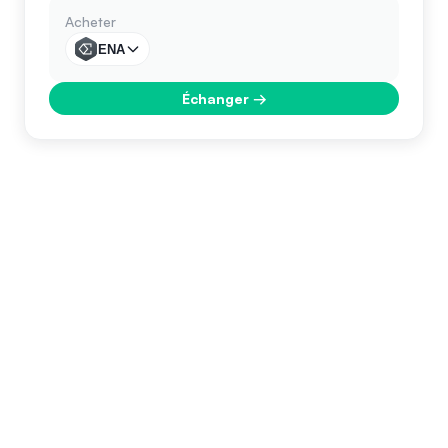
Acheter
ENA
Échanger
→