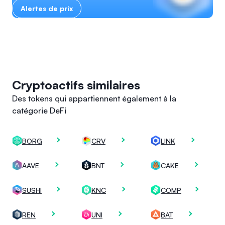
Alertes de prix
Cryptoactifs similaires
Des tokens qui appartiennent également à la
catégorie DeFi
BORG
CRV
LINK
AAVE
BNT
CAKE
SUSHI
KNC
COMP
REN
UNI
BAT