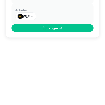
Acheter
WLFI
Échanger
→