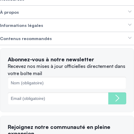
Smart Exchange
À propos
Crypto Bundles
Aide et support
Gagner des revenus
Informations légales
Brand kit
À propos de SwissBorg
Alpha Deals
Contenus recommandés
Offres d’emploi
NOUS RECRUTONS
Politique de confidentialité
Conditions d’utilisation
Solana
Abonnez-vous à notre newsletter
Plaintes
Quand vendre ?
Recevez nos mises à jour officielles directement dans
votre boîte mail
Politique des cookies
Principales blockchains
Frais
Rejoignez notre communauté en pleine
expansion