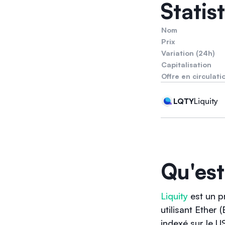
Statis
Nom
Prix
Variation (24h)
Capitalisation
Offre en circulati
Liquity
LQTY
Qu'est
Liquity
est un p
utilisant Ether
indexé sur le U