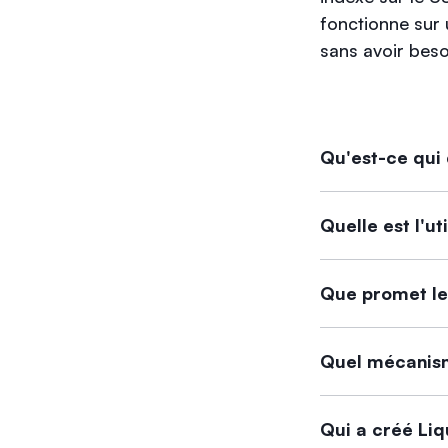
fonctionne sur u
sans avoir beso
Qu'est-ce qui 
Ce qui distingue 
Quelle est l'ut
intérêts, Liquity
gouvernance et im
L'utilité de Liqui
Que promet le
options financière
des récompenses 
Le livre blanc de
décentralisée.
Quel mécanisme
immuable qui offr
ajustés algorithm
Liquity fonctionn
garantir la stabil
Qui a créé Liq
prêts en fonction