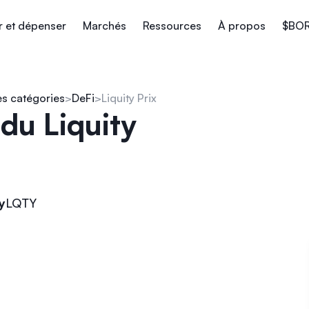
r et dépenser
Marchés
Ressources
À propos
$BO
es catégories
DeFi
Liquity Prix
du Liquity
y
LQTY