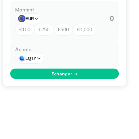
Montant
EUR
€100
€250
€500
€1,000
Acheter
LQTY
Échanger
→