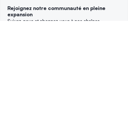
Rejoignez notre communauté en pleine
expansion
Suivez-nous et abonnez-vous à nos chaînes
Conçu en Suisse 🇨🇭 | Agréé en Europe 🇪🇺
SBorg SA
4,2
4,6
Rue du Grand-Chêne 8, 1003 Lausanne, Suisse
Demandes presse:
media@swissborg.com
Opère l'application SwissBorg sous la licence MiCA n° A2026-
011 en France
BlockNodes SAS, 29 rue Blanche, 75009 Paris, France