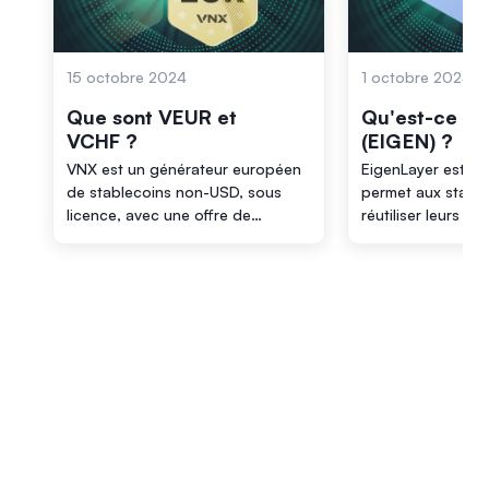
fonctionnalités et des utilités diverses au sein de
l'écosystème DeFi.
15 octobre 2024
1 octobre 2024
Que sont VEUR et
Qu'est-ce qu
VCHF ?
(EIGEN) ?
VNX est un générateur européen
EigenLayer est un
de stablecoins non-USD, sous
permet aux stake
licence, avec une offre de
réutiliser leurs E
produits uniques sous forme de
sécuriser des ser
francs suisses entièrement
supplémentaires, 
transférables et d’uniques tokens
une plus grande s
d'or prêt pour MICA, qui
innovation dans l
révolutionne l'infrastructure de
décentralisés. Il o
paiement pour les transferts
mécanisme de re-
transfrontaliers, p2p et les
permettant aux va
micropaiements en s'intégrant aux
participer à la sé
institutions financières
plusieurs système
traditionnelles et en construisant
une couche de liquidité solide à