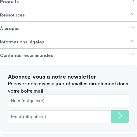
Produits
Ressources
Smart Exchange
À propos
Crypto Bundles
Aide et support
Gagner des revenus
Informations légales
Brand kit
À propos de SwissBorg
Alpha Deals
Contenus recommandés
Offres d’emploi
NOUS RECRUTONS
Politique de confidentialité
Conditions d’utilisation
Solana
Abonnez-vous à notre newsletter
Plaintes
Quand vendre ?
Recevez nos mises à jour officielles directement dans
votre boîte mail
Politique des cookies
Principales blockchains
Frais