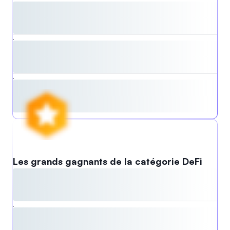
,
,
Les grands gagnants de la catégorie DeFi
,