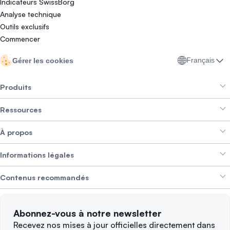
Indicateurs SwissBorg
Analyse technique
Outils exclusifs
Commencer
Français
Gérer les cookies
Produits
Ressources
Smart Exchange
À propos
Crypto Bundles
Aide et support
Gagner des revenus
Informations légales
Brand kit
À propos de SwissBorg
Alpha Deals
Contenus recommandés
Offres d’emploi
NOUS RECRUTONS
Politique de confidentialité
Conditions d’utilisation
Solana
Abonnez-vous à notre newsletter
Plaintes
Quand vendre ?
Recevez nos mises à jour officielles directement dans