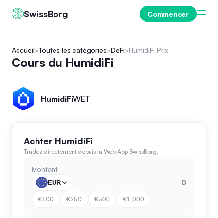
SwissBorg
Commencer
Accueil
Toutes les catégories
DeFi
HumidiFi Prix
Cours du HumidiFi
HumidiFi
WET
Achter HumidiFi
Tradez directement depuis la Web App SwissBorg.
Montant
EUR
€100
€250
€500
€1,000