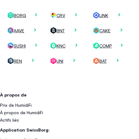
BORG
CRV
LINK
AAVE
BNT
CAKE
SUSHI
KNC
COMP
REN
UNI
BAT
À propos de
Prix de HumidiFi
À propos de HumidiFi
Actifs liés
Application SwissBorg: