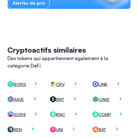
Alertes de prix
Cryptoactifs similaires
Des tokens qui appartiennent également à la
catégorie DeFi
BORG
CRV
LINK
AAVE
BNT
CAKE
SUSHI
KNC
COMP
REN
UNI
BAT