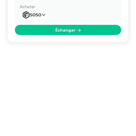
Acheter
SOSO
Échanger
→