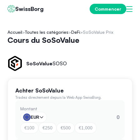
SwissBorg
Commencer
Accueil
Toutes les catégories
DeFi
SoSoValue Prix
Cours du SoSoValue
SoSoValue
SOSO
Achter SoSoValue
Tradez directement depuis la Web App SwissBorg.
Montant
EUR
€100
€250
€500
€1,000