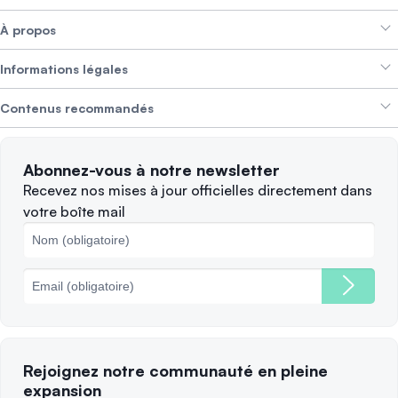
À propos
Crypto Bundles
Aide et support
Gagner des revenus
Informations légales
Brand kit
À propos de SwissBorg
Alpha Deals
Contenus recommandés
Offres d’emploi
NOUS RECRUTONS
Politique de confidentialité
Conditions d’utilisation
Solana
Abonnez-vous à notre newsletter
Plaintes
Quand vendre ?
Recevez nos mises à jour officielles directement dans
votre boîte mail
Politique des cookies
Principales blockchains
Frais
Rejoignez notre communauté en pleine
expansion