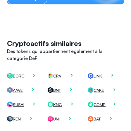
Cryptoactifs similaires
Des tokens qui appartiennent également à la
catégorie DeFi
BORG
CRV
LINK
AAVE
BNT
CAKE
SUSHI
KNC
COMP
REN
UNI
BAT