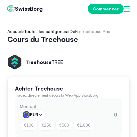
SwissBorg
Commencer
Accueil
Toutes les catégories
DeFi
Treehouse Prix
Cours du Treehouse
Treehouse
TREE
Achter Treehouse
Tradez directement depuis la Web App SwissBorg.
Montant
EUR
€100
€250
€500
€1,000