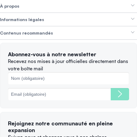
À propos
Crypto Bundles
Aide et support
Gagner des revenus
Informations légales
Brand kit
À propos de SwissBorg
Alpha Deals
Contenus recommandés
Offres d’emploi
NOUS RECRUTONS
Politique de confidentialité
Conditions d’utilisation
Solana
Abonnez-vous à notre newsletter
Plaintes
Quand vendre ?
Recevez nos mises à jour officielles directement dans
votre boîte mail
Politique des cookies
Principales blockchains
Frais
Rejoignez notre communauté en pleine
expansion