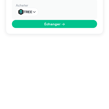
Acheter
TREE
Échanger
→