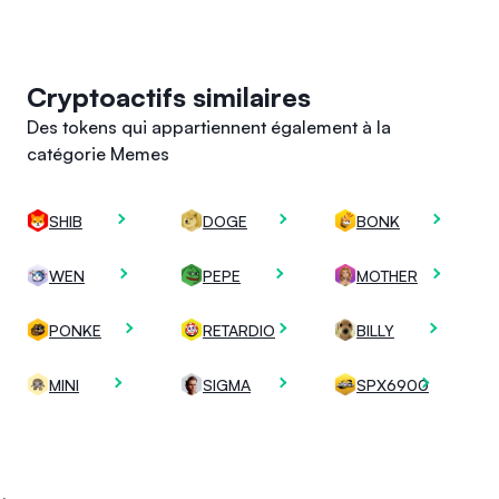
Cryptoactifs similaires
Des tokens qui appartiennent également à la
catégorie Memes
SHIB
DOGE
BONK
WEN
PEPE
MOTHER
PONKE
RETARDIO
BILLY
MINI
SIGMA
SPX6900