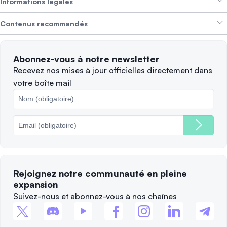
Gagner des revenus
Informations légales
Brand kit
À propos de SwissBorg
Alpha Deals
Contenus recommandés
Offres d’emploi
NOUS RECRUTONS
Politique de confidentialité
Conditions d’utilisation
Solana
Abonnez-vous à notre newsletter
Plaintes
Quand vendre ?
Recevez nos mises à jour officielles directement dans
votre boîte mail
Politique des cookies
Principales blockchains
Frais
Rejoignez notre communauté en pleine
expansion
Suivez-nous et abonnez-vous à nos chaînes