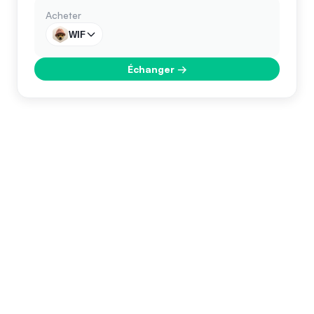
Acheter
WIF
Échanger
→