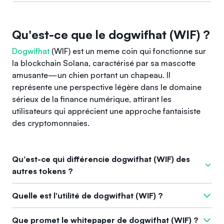
Qu'est-ce que le dogwifhat (WIF) ?
Dogwifhat
(WIF) est un meme coin qui fonctionne sur
la blockchain Solana, caractérisé par sa mascotte
amusante—un chien portant un chapeau. Il
représente une perspective légère dans le domaine
sérieux de la finance numérique, attirant les
utilisateurs qui apprécient une approche fantaisiste
des cryptomonnaies.
Qu'est-ce qui différencie dogwifhat (WIF) des
autres tokens ?
Ce qui distingue dogwifhat (WIF) des autres tokens, c'est son
Quelle est l'utilité de dogwifhat (WIF) ?
branding unique en tant que meme coin, symbolisant un
changement d'attitude envers les cryptomonnaies. Il est
L'utilité de dogwifhat (WIF) réside dans sa représentation des
Que promet le whitepaper de dogwifhat (WIF) ?
perçu non seulement comme une monnaie numérique mais