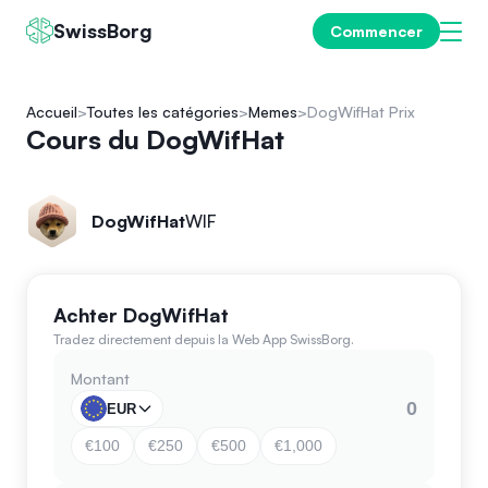
SwissBorg
Commencer
Accueil
Toutes les catégories
Memes
DogWifHat Prix
Cours du DogWifHat
DogWifHat
WIF
Achter DogWifHat
Tradez directement depuis la Web App SwissBorg.
Montant
EUR
€100
€250
€500
€1,000