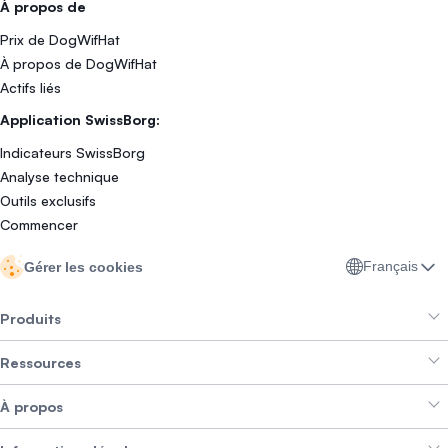
À propos de
Prix de DogWifHat
À propos de DogWifHat
Actifs liés
Application SwissBorg:
Indicateurs SwissBorg
Analyse technique
Outils exclusifs
Commencer
Français
Gérer les cookies
Produits
Ressources
Smart Exchange
À propos
Crypto Bundles
Aide et support