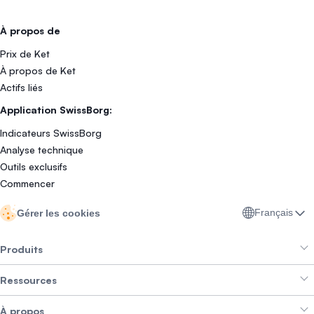
À propos de
Prix de Ket
À propos de Ket
Actifs liés
Application SwissBorg:
Indicateurs SwissBorg
Analyse technique
Outils exclusifs
Commencer
Français
Gérer les cookies
Produits
Ressources
Smart Exchange
À propos
Crypto Bundles