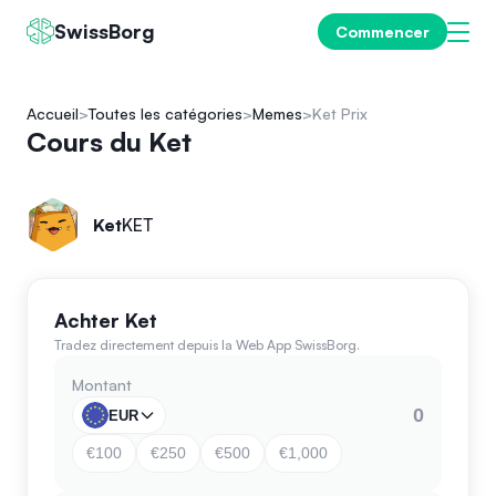
SwissBorg
Commencer
Accueil
Toutes les catégories
Memes
Ket Prix
Cours du Ket
Ket
KET
Achter Ket
Tradez directement depuis la Web App SwissBorg.
Montant
EUR
€100
€250
€500
€1,000