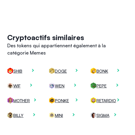
Cryptoactifs similaires
Des tokens qui appartiennent également à la
catégorie Memes
SHIB
DOGE
BONK
WIF
WEN
PEPE
MOTHER
PONKE
RETARDIO
BILLY
MINI
SIGMA