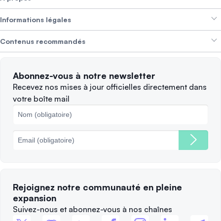
Aide et support
Gagner des revenus
Informations légales
Brand kit
À propos de SwissBorg
Alpha Deals
Contenus recommandés
Offres d’emploi
NOUS RECRUTONS
Politique de confidentialité
Conditions d’utilisation
Solana
Abonnez-vous à notre newsletter
Plaintes
Quand vendre ?
Recevez nos mises à jour officielles directement dans
votre boîte mail
Politique des cookies
Principales blockchains
Frais
Rejoignez notre communauté en pleine
expansion
Suivez-nous et abonnez-vous à nos chaînes