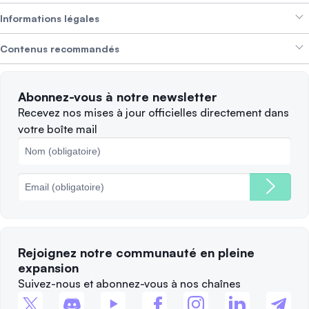
Gagner des revenus
Informations légales
Brand kit
À propos de SwissBorg
Alpha Deals
Contenus recommandés
Offres d’emploi
NOUS RECRUTONS
Politique de confidentialité
Conditions d’utilisation
Solana
Abonnez-vous à notre newsletter
Plaintes
Quand vendre ?
Recevez nos mises à jour officielles directement dans
votre boîte mail
Politique des cookies
Principales blockchains
Frais
Rejoignez notre communauté en pleine
expansion
Suivez-nous et abonnez-vous à nos chaînes