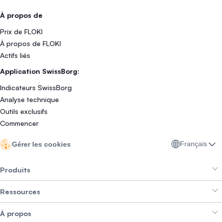
À propos de
Prix de FLOKI
À propos de FLOKI
Actifs liés
Application SwissBorg:
Indicateurs SwissBorg
Analyse technique
Outils exclusifs
Commencer
Français
Gérer les cookies
Produits
Ressources
Smart Exchange
À propos
Crypto Bundles
Aide et support