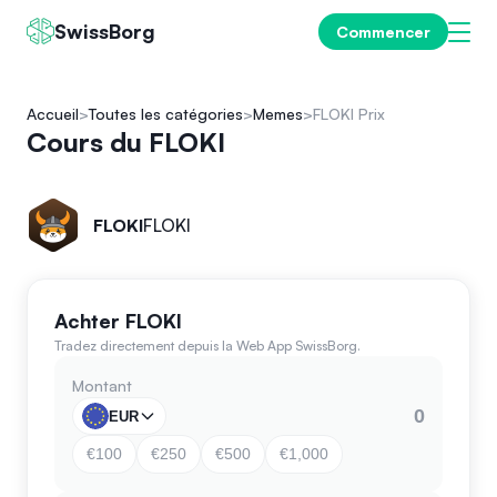
SwissBorg
Commencer
Accueil
Toutes les catégories
Memes
FLOKI Prix
Cours du FLOKI
FLOKI
FLOKI
Achter FLOKI
Tradez directement depuis la Web App SwissBorg.
Montant
EUR
€100
€250
€500
€1,000