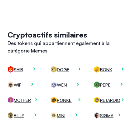
Cryptoactifs similaires
Des tokens qui appartiennent également à la
catégorie Memes
SHIB
DOGE
BONK
WIF
WEN
PEPE
MOTHER
PONKE
RETARDIO
BILLY
MINI
SIGMA