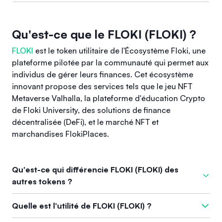
Qu'est-ce que le FLOKI (FLOKI) ?
FLOKI
est le token utilitaire de l'Écosystème Floki, une
plateforme pilotée par la communauté qui permet aux
individus de gérer leurs finances. Cet écosystème
innovant propose des services tels que le jeu NFT
Metaverse Valhalla, la plateforme d'éducation Crypto
de Floki University, des solutions de finance
décentralisée (DeFi), et le marché NFT et
marchandises FlokiPlaces.
Qu'est-ce qui différencie FLOKI (FLOKI) des
autres tokens ?
Ce qui distingue
FLOKI
est sa combinaison unique de
Quelle est l'utilité de FLOKI (FLOKI) ?
fonctionnalités utilitaires qui favorisent l'engagement et