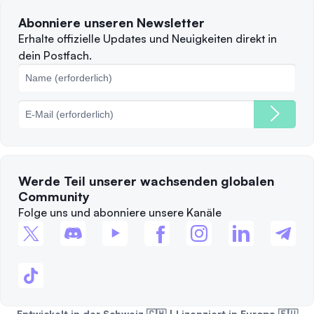
Nutzungsbedingungen
Solana
Abonniere unseren Newsletter
Beschwerden
Wann sollte man verkaufen?
Erhalte offizielle Updates und Neuigkeiten direkt in
dein Postfach.
Cookie-Richtlinie
Top-Blockchains
Gebühren
Werde Teil unserer wachsenden globalen
Community
Folge uns und abonniere unsere Kanäle
Entwickelt in der Schweiz 🇨🇭 | Lizenziert in Europa 🇪🇺