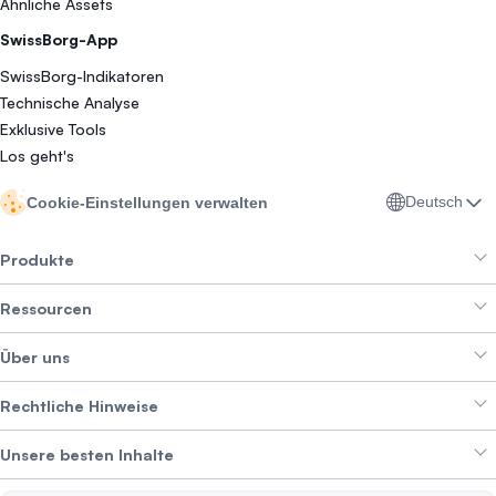
Ähnliche Assets
SwissBorg-App
SwissBorg-Indikatoren
Technische Analyse
Exklusive Tools
Los geht's
Deutsch
Cookie-Einstellungen verwalten
Produkte
Ressourcen
Smart Exchange
Über uns
Crypto Bundles
Help Center
Erträge erzielen
Rechtliche Hinweise
Branding-Paket
Über SwissBorg
Alpha Deals
Unsere besten Inhalte
Karriere
WIR STELLEN EIN
Datenschutzerklärung