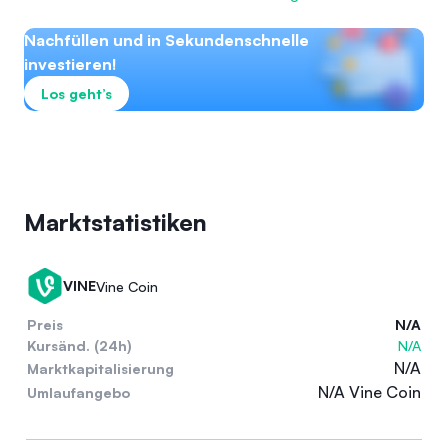
Nachfüllen und in Sekundenschnelle
investieren!
Los geht’s
Marktstatistiken
VINE
Vine Coin
Preis
N/A
Kursänd. (24h)
N/A
N/A
Marktkapitalisierung
N/A Vine Coin
Umlaufangebo