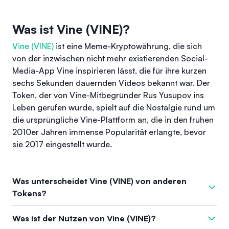
Was ist Vine (VINE)?
Vine (VINE)
ist eine Meme-Kryptowährung, die sich
von der inzwischen nicht mehr existierenden Social-
Media-App Vine inspirieren lässt, die für ihre kurzen
sechs Sekunden dauernden Videos bekannt war. Der
Token, der von Vine-Mitbegründer Rus Yusupov ins
Leben gerufen wurde, spielt auf die Nostalgie rund um
die ursprüngliche Vine-Plattform an, die in den frühen
2010er Jahren immense Popularität erlangte, bevor
sie 2017 eingestellt wurde.
Was unterscheidet Vine (VINE) von anderen
Tokens?
Was Vine auszeichnet, ist sein Ursprung als Meme-Coins, der
Was ist der Nutzen von Vine (VINE)?
mit einem ehemaligen sozialen Medienriesen verbunden ist