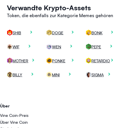
Verwandte Krypto-Assets
Token, die ebenfalls zur Kategorie Memes gehören
SHIB
DOGE
BONK
WIF
WEN
PEPE
MOTHER
PONKE
RETARDIO
BILLY
MINI
SIGMA
Über
Vine Coin-Preis
Über Vine Coin