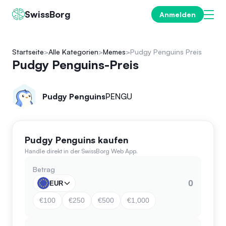
SwissBorg
Anmelden
Startseite
Alle Kategorien
Memes
Pudgy Penguins Preis
Pudgy Penguins-Preis
Pudgy Penguins
PENGU
Pudgy Penguins kaufen
Handle direkt in der SwissBorg Web App.
Betrag
EUR
€100
€250
€500
€1,000