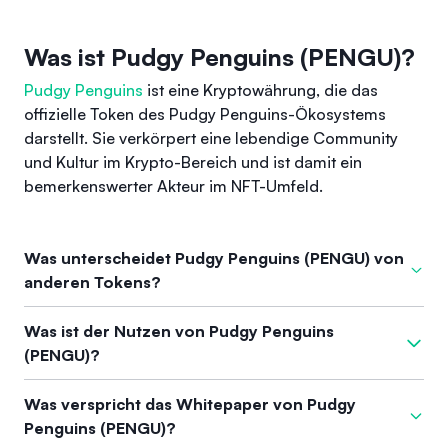
Was ist Pudgy Penguins (PENGU)?
Pudgy Penguins
ist eine Kryptowährung, die das
offizielle Token des Pudgy Penguins-Ökosystems
darstellt. Sie verkörpert eine lebendige Community
und Kultur im Krypto-Bereich und ist damit ein
bemerkenswerter Akteur im NFT-Umfeld.
Was unterscheidet Pudgy Penguins (PENGU) von
anderen Tokens?
Was
Pudgy Penguins
von anderen Tokens abhebt, ist seine
Was ist der Nutzen von Pudgy Penguins
robuste kulturelle Bedeutung und eine engagierte
(PENGU)?
Gemeinschaft, die über traditionelle NFT-Märkte hinaus aktiv
ist. Das Projekt verfügt über ein starkes Team mit effizienter
Der Nutzen der Pudgy Penguins ermöglicht es den Inhabern,
Was verspricht das Whitepaper von Pudgy
Umsetzung und weitreichender Anerkennung, was es als
an einer Gemeinschaft teilzunehmen, die Freude, Memes und
Penguins (PENGU)?
potenziellen Leader im sich entwickelnden Web3-Umfeld
gemeinsame Erlebnisse betont. Außerdem können NFT-