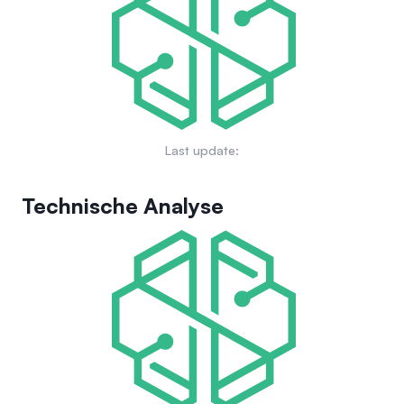
Entscheidungsfindung möglicherweise durch das Feedback
Einbindung der Gemeinschaft und die Nutzung des
der Gemeinschaft und die Vision der Führung beeinflusst
Eigentums an NFTs, um Einnahmen durch Lizenzgebühren zu
wird.
generieren. Letztendlich strebt Pudgy Penguins an, mit
großen Kult-Marken zu konkurrieren und sein Vermächtnis im
Web3-Bereich zu stärken.
Last update:
Technische Analyse