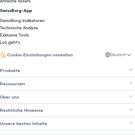
Ähnliche Assets
SwissBorg-App
SwissBorg-Indikatoren
Technische Analyse
Exklusive Tools
Los geht's
Deutsch
Cookie-Einstellungen verwalten
Produkte
Ressourcen
Smart Exchange
Über uns
Crypto Bundles
Help Center
Erträge erzielen
Rechtliche Hinweise
Branding-Paket
Über SwissBorg
Alpha Deals
Unsere besten Inhalte
Karriere
WIR STELLEN EIN
Datenschutzerklärung