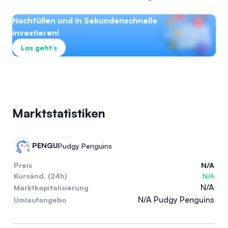
Nachfüllen und in Sekundenschnelle
investieren!
Los geht’s
Marktstatistiken
PENGU
Pudgy Penguins
Preis
N/A
Kursänd. (24h)
N/A
N/A
Marktkapitalisierung
N/A Pudgy Penguins
Umlaufangebo