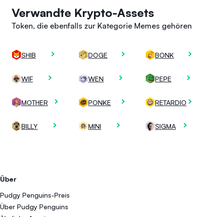
Verwandte Krypto-Assets
Token, die ebenfalls zur Kategorie Memes gehören
SHIB
DOGE
BONK
WIF
WEN
PEPE
MOTHER
PONKE
RETARDIO
BILLY
MINI
SIGMA
Über
Pudgy Penguins-Preis
Über Pudgy Penguins