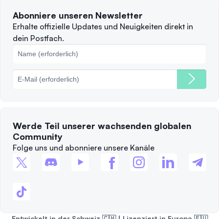
Nutzungsbedingungen
Solana
Abonniere unseren Newsletter
Beschwerden
Wann sollte man verkaufen?
Erhalte offizielle Updates und Neuigkeiten direkt in
dein Postfach.
Cookie-Richtlinie
Top-Blockchains
Gebühren
Werde Teil unserer wachsenden globalen
Community
Folge uns und abonniere unsere Kanäle
Entwickelt in der Schweiz 🇨🇭 | Lizenziert in Europa 🇪🇺