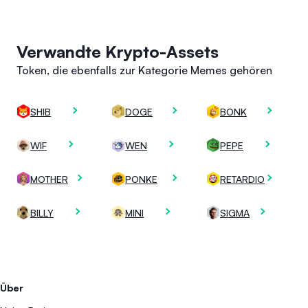
Verwandte Krypto-Assets
Token, die ebenfalls zur Kategorie Memes gehören
SHIB
DOGE
BONK
WIF
WEN
PEPE
MOTHER
PONKE
RETARDIO
BILLY
MINI
SIGMA
Über