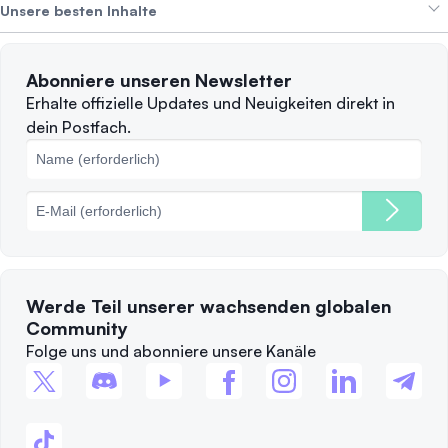
Alpha Deals
Unsere besten Inhalte
Karriere
WIR STELLEN EIN
Datenschutzerklärung
Nutzungsbedingungen
Solana
Abonniere unseren Newsletter
Beschwerden
Wann sollte man verkaufen?
Erhalte offizielle Updates und Neuigkeiten direkt in
dein Postfach.
Cookie-Richtlinie
Top-Blockchains
Gebühren
Werde Teil unserer wachsenden globalen
Community
Folge uns und abonniere unsere Kanäle