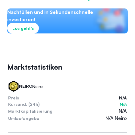
Nachfüllen und in Sekundenschnelle
investieren!
Los geht’s
Marktstatistiken
NEIRO
Neiro
Preis
N/A
Kursänd. (24h)
N/A
N/A
Marktkapitalisierung
N/A Neiro
Umlaufangebo