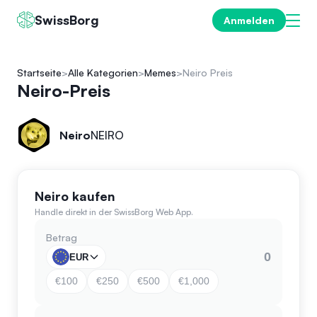
SwissBorg
Anmelden
Startseite
Alle Kategorien
Memes
Neiro Preis
Neiro-Preis
Neiro
NEIRO
Neiro kaufen
Handle direkt in der SwissBorg Web App.
Betrag
EUR
€100
€250
€500
€1,000