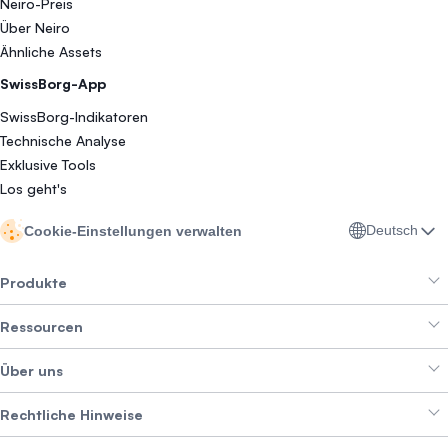
Neiro-Preis
Über Neiro
Ähnliche Assets
SwissBorg-App
SwissBorg-Indikatoren
Technische Analyse
Exklusive Tools
Los geht's
Deutsch
Cookie-Einstellungen verwalten
Produkte
Ressourcen
Smart Exchange
Über uns
Crypto Bundles
Help Center
Erträge erzielen
Rechtliche Hinweise
Branding-Paket
Über SwissBorg