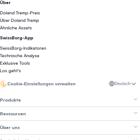
Über
Doland Tremp-Preis
Über Doland Tremp
Ähnliche Assets
SwissBorg-App
SwissBorg-Indikatoren
Technische Analyse
Exklusive Tools
Los geht's
Deutsch
Cookie-Einstellungen verwalten
Produkte
Ressourcen
Smart Exchange
Über uns
Crypto Bundles
Help Center