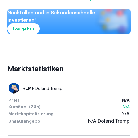
Nachfüllen und in Sekundenschnelle
investieren!
Los geht’s
Marktstatistiken
TREMP
Doland Tremp
Preis
N/A
Kursänd. (24h)
N/A
N/A
Marktkapitalisierung
N/A Doland Tremp
Umlaufangebo