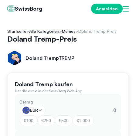
SwissBorg
Anmelden
Startseite
Alle Kategorien
Memes
Doland Tremp Preis
Doland Tremp-Preis
Doland Tremp
TREMP
Doland Tremp kaufen
Handle direkt in der SwissBorg Web App.
Betrag
EUR
€100
€250
€500
€1,000