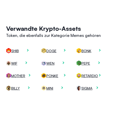
Verwandte Krypto-Assets
Token, die ebenfalls zur Kategorie Memes gehören
SHIB
DOGE
BONK
WIF
WEN
PEPE
MOTHER
PONKE
RETARDIO
BILLY
MINI
SIGMA