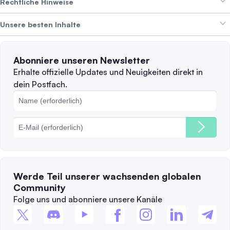
Erträge erzielen
Rechtliche Hinweise
Branding-Paket
Über SwissBorg
Alpha Deals
Unsere besten Inhalte
Karriere
WIR STELLEN EIN
Datenschutzerklärung
Nutzungsbedingungen
Solana
Abonniere unseren Newsletter
Beschwerden
Wann sollte man verkaufen?
Erhalte offizielle Updates und Neuigkeiten direkt in
dein Postfach.
Cookie-Richtlinie
Top-Blockchains
Gebühren
Werde Teil unserer wachsenden globalen
Community
Folge uns und abonniere unsere Kanäle