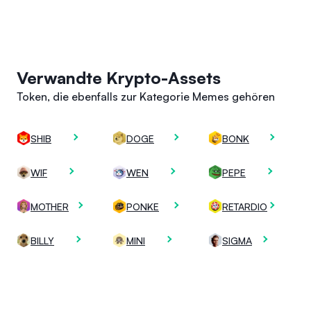
Verwandte Krypto-Assets
Token, die ebenfalls zur Kategorie Memes gehören
SHIB
DOGE
BONK
WIF
WEN
PEPE
MOTHER
PONKE
RETARDIO
BILLY
MINI
SIGMA