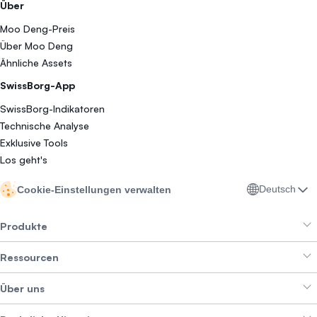
Über
Moo Deng-Preis
Über Moo Deng
Ähnliche Assets
SwissBorg-App
SwissBorg-Indikatoren
Technische Analyse
Exklusive Tools
Los geht's
Deutsch
Cookie-Einstellungen verwalten
Produkte
Ressourcen
Smart Exchange
Über uns
Crypto Bundles
Help Center