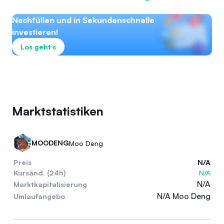
Nachfüllen und in Sekundenschnelle
investieren!
Los geht’s
Marktstatistiken
MOODENG
Moo Deng
Preis
N/A
Kursänd. (24h)
N/A
N/A
Marktkapitalisierung
N/A Moo Deng
Umlaufangebo