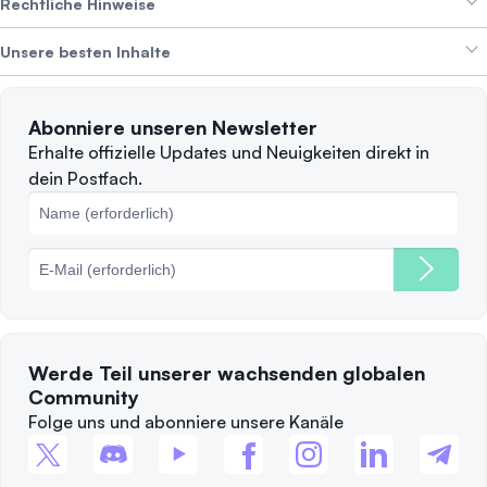
Erträge erzielen
Rechtliche Hinweise
Branding-Paket
Über SwissBorg
Alpha Deals
Unsere besten Inhalte
Karriere
WIR STELLEN EIN
Datenschutzerklärung
Nutzungsbedingungen
Solana
Abonniere unseren Newsletter
Beschwerden
Wann sollte man verkaufen?
Erhalte offizielle Updates und Neuigkeiten direkt in
dein Postfach.
Cookie-Richtlinie
Top-Blockchains
Gebühren
Werde Teil unserer wachsenden globalen
Community
Folge uns und abonniere unsere Kanäle