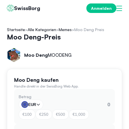
SwissBorg
Anmelden
Startseite
Alle Kategorien
Memes
Moo Deng Preis
Moo Deng-Preis
Moo Deng
MOODENG
Moo Deng kaufen
Handle direkt in der SwissBorg Web App.
Betrag
EUR
€100
€250
€500
€1,000