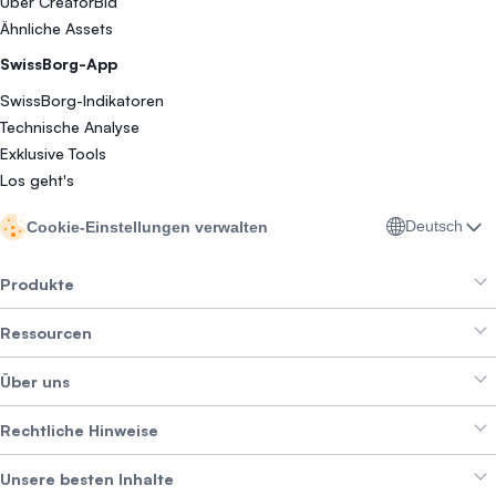
Über CreatorBid
Ähnliche Assets
SwissBorg-App
SwissBorg-Indikatoren
Technische Analyse
Exklusive Tools
Los geht's
Deutsch
Cookie-Einstellungen verwalten
Produkte
Ressourcen
Smart Exchange
Über uns
Crypto Bundles
Help Center
Erträge erzielen
Rechtliche Hinweise
Branding-Paket
Über SwissBorg
Alpha Deals
Unsere besten Inhalte
Karriere
WIR STELLEN EIN
Datenschutzerklärung