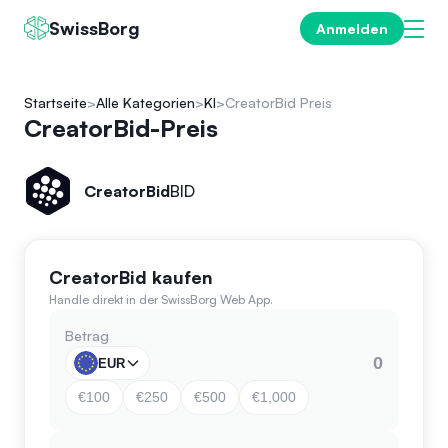
SwissBorg
Anmelden
Startseite
Alle Kategorien
KI
CreatorBid Preis
CreatorBid-Preis
CreatorBid
BID
CreatorBid kaufen
Handle direkt in der SwissBorg Web App.
Betrag
EUR
€100
€250
€500
€1,000