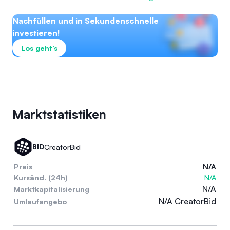
Nachfüllen und in Sekundenschnelle
investieren!
Los geht’s
Marktstatistiken
BID
CreatorBid
Preis
N/A
Kursänd. (24h)
N/A
N/A
Marktkapitalisierung
N/A CreatorBid
Umlaufangebo