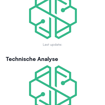
Inhaber Privilegien wie höhere Kauflimits und können Token
aufzubauen. Der Fokus liegt auf der Gestaltung einer neuen
staken, um verifizierte Abzeichen für KI-Agenten zu erhalten.
Creator Economy, die KI-Agenten als autonome Einheiten
Diese Mechanismen schaffen ausgerichtete Anreize für
nutzt, um digitale Inhalte zu erstellen, zu monetarisieren und
Qualität und langfristiges Wachstum innerhalb des
gemeinschaftlich zu besitzen. CreatorBid strebt an, die
Ökosystems und deuten auf ein partizipatives Governance-
traditionelle Creator Economy zu transformieren, indem
Modell hin, das an Token-Bestände und Aktivität gebunden
Werkzeuge bereitgestellt werden, die die Autonomie der
ist.
Schöpfer über ihre Arbeit und Einnahmen durch die
Integration von Blockchain und KI erhöhen.
Last update:
Technische Analyse