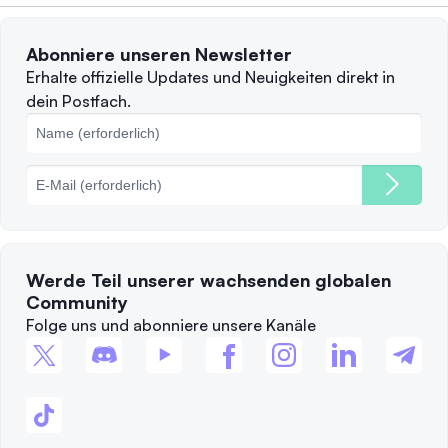
Nutzungsbedingungen
Solana
Abonniere unseren Newsletter
Beschwerden
Wann sollte man verkaufen?
Erhalte offizielle Updates und Neuigkeiten direkt in
dein Postfach.
Cookie-Richtlinie
Top-Blockchains
Gebühren
Werde Teil unserer wachsenden globalen
Community
Folge uns und abonniere unsere Kanäle