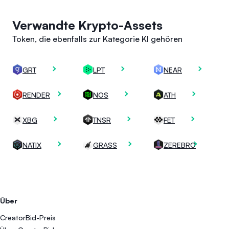
Verwandte Krypto-Assets
Token, die ebenfalls zur Kategorie KI gehören
GRT
LPT
NEAR
RENDER
NOS
ATH
XBG
TNSR
FET
NATIX
GRASS
ZEREBRO
Über
CreatorBid-Preis