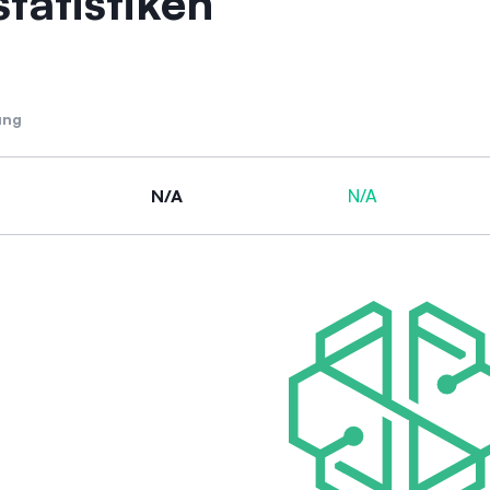
tatistiken
ung
N/A
N/A