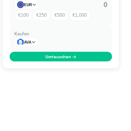
EUR
€100
€250
€500
€1,000
Kaufen
AVA
Umtauschen
→