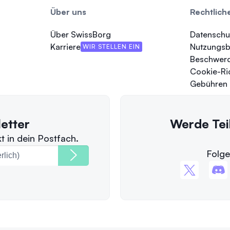
Über uns
Rechtlich
Über SwissBorg
Datenschu
Karriere
Nutzungs
WIR STELLEN EIN
Beschwer
Cookie-Ric
Gebühren
etter
Werde Tei
t in dein Postfach.
Folge