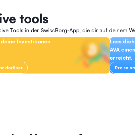
ive tools
ive Tools in der SwissBorg-App, die dir auf deinem Weg
deine Investitionen
Lass dich
AVA eine
erreicht.
ehr darüber
Preisala