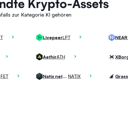
ndte Krypto-Assets
falls zur Kategorie KI gehören
T
LPT
Livepeer
ATH
Aethir
XBor
FET
NATIX
Natix network
Grass