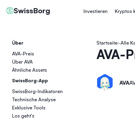
SwissBorg
Investieren
Kryptos 
Über
Startseite
Alle K
AVA-P
AVA-Preis
Über AVA
Ähnliche Assets
SwissBorg-App
AVA
A
SwissBorg-Indikatoren
Technische Analyse
Exklusive Tools
Los geht's