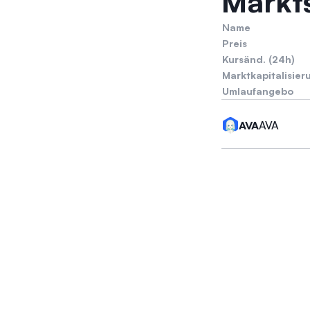
Markts
Name
Preis
Kursänd. (24h)
Marktkapitalisier
Umlaufangebo
AVA
AVA