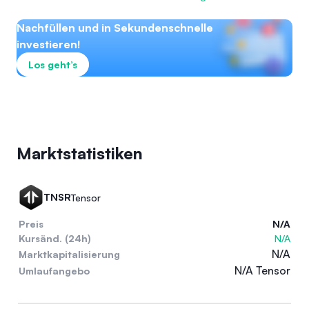
Nachfüllen und in Sekundenschnelle
investieren!
Los geht’s
Marktstatistiken
TNSR
Tensor
Preis
N/A
Kursänd. (24h)
N/A
N/A
Marktkapitalisierung
N/A Tensor
Umlaufangebo