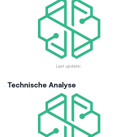
Verwaltung der Plattform gefördert werden.
Handelsinfrastruktur zu verbessern, innovative
Anwendungsfälle im NFT-Bereich zu unterstützen und ein
florierendes Ökosystem für NFT-Sammler und -Schöpfer zu
fördern. Durch die Priorisierung von
Gemeinschaftsbeteiligung und technologischen Fortschritten
strebt Tensor an, eine breitere Akzeptanz und
kontinuierliches Wachstum im NFT-Markt voranzutreiben.
Last update:
Technische Analyse