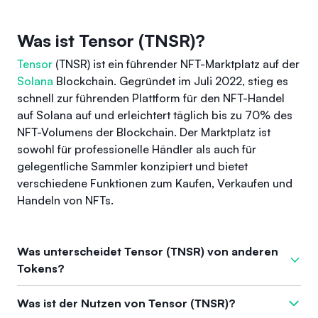
Was ist Tensor (TNSR)?
Tensor
(TNSR) ist ein führender NFT-Marktplatz auf der
Solana
Blockchain. Gegründet im Juli 2022, stieg es
schnell zur führenden Plattform für den NFT-Handel
auf Solana auf und erleichtert täglich bis zu 70% des
NFT-Volumens der Blockchain. Der Marktplatz ist
sowohl für professionelle Händler als auch für
gelegentliche Sammler konzipiert und bietet
verschiedene Funktionen zum Kaufen, Verkaufen und
Handeln von NFTs.
Was unterscheidet Tensor (TNSR) von anderen
Tokens?
Was Tensor von anderen Kryptowährungen unterscheidet, ist
Was ist der Nutzen von Tensor (TNSR)?
der gezielte Fokus auf den NFT-Marktplatz. Im Gegensatz zu