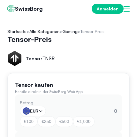
SwissBorg
Anmelden
Startseite
Alle Kategorien
Gaming
Tensor Preis
Tensor-Preis
Tensor
TNSR
Tensor kaufen
Handle direkt in der SwissBorg Web App.
Betrag
EUR
€100
€250
€500
€1,000