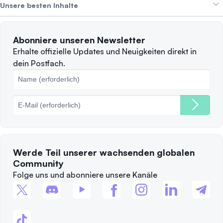
Alpha Deals
Unsere besten Inhalte
Karriere
WIR STELLEN EIN
Datenschutzerklärung
Nutzungsbedingungen
Solana
Abonniere unseren Newsletter
Beschwerden
Wann sollte man verkaufen?
Erhalte offizielle Updates und Neuigkeiten direkt in
dein Postfach.
Cookie-Richtlinie
Top-Blockchains
Gebühren
Werde Teil unserer wachsenden globalen
Community
Folge uns und abonniere unsere Kanäle