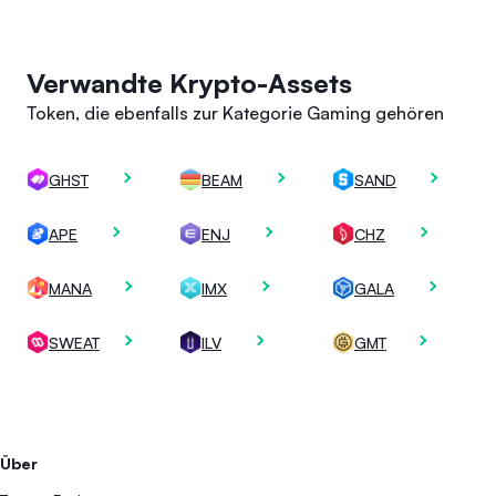
Verwandte Krypto-Assets
Token, die ebenfalls zur Kategorie Gaming gehören
GHST
BEAM
SAND
APE
ENJ
CHZ
MANA
IMX
GALA
SWEAT
ILV
GMT
Über