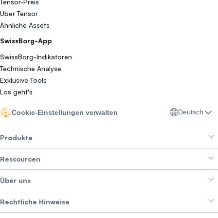
Tensor-Preis
Über Tensor
Ähnliche Assets
SwissBorg-App
SwissBorg-Indikatoren
Technische Analyse
Exklusive Tools
Los geht's
Deutsch
Cookie-Einstellungen verwalten
Produkte
Ressourcen
Smart Exchange
Über uns
Crypto Bundles
Help Center
Erträge erzielen
Rechtliche Hinweise
Branding-Paket
Über SwissBorg