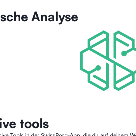
ische Analyse
ive tools
ive Tools in der SwissBorg-App, die dir auf deinem Weg