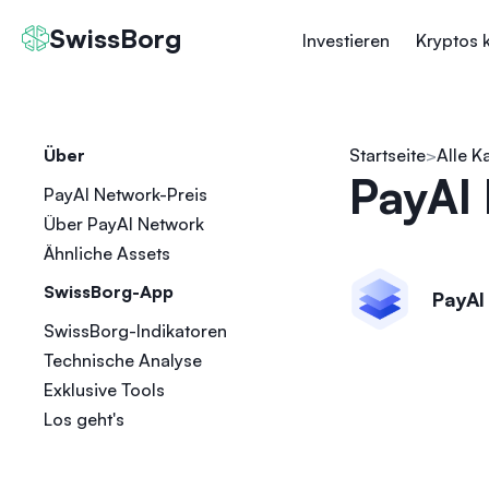
SwissBorg
Investieren
Kryptos 
Über
Startseite
Alle K
PayAI
PayAI Network-Preis
Über PayAI Network
Ähnliche Assets
SwissBorg-App
PayAI
SwissBorg-Indikatoren
Technische Analyse
Exklusive Tools
Los geht's