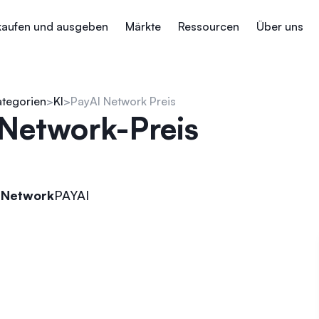
kaufen und ausgeben
Märkte
Ressourcen
Über uns
ategorien
KI
PayAI Network Preis
 Network-Preis
 Network
PAYAI