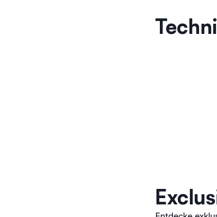
Techn
Exclus
Entdecke exklus