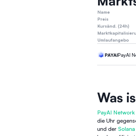
Markts
Name
Preis
Kursänd. (24h)
Marktkapitalisier
Umlaufangebo
PayAI N
PAYAI
Was is
PayAI Network 
die Uhr gegense
und der
Solana