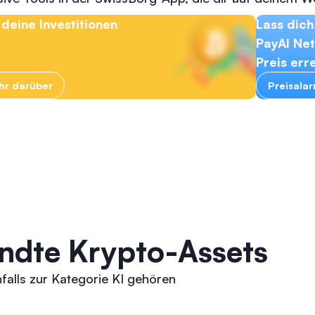
deine Investitionen
Lass dich
PayAI Ne
Preis erre
ehr darüber
Preisala
ndte Krypto-Assets
falls zur Kategorie KI gehören