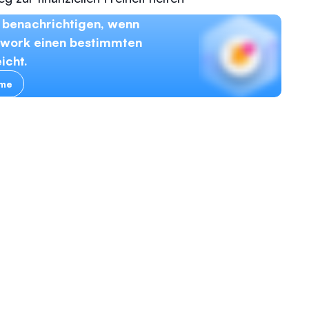
 benachrichtigen, wenn
twork einen bestimmten
icht.
rme