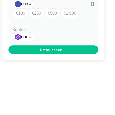
EUR
€100
€250
€500
€1,000
Kaufen
POL
Umtauschen
→