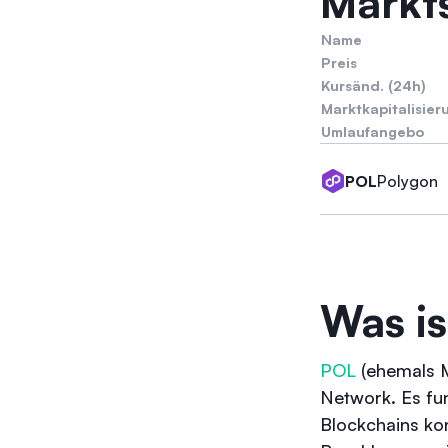
Markts
Name
Preis
Kursänd. (24h)
Marktkapitalisier
Umlaufangebo
Polygon
POL
Was is
POL
(ehemals M
Network. Es fun
Blockchains kon