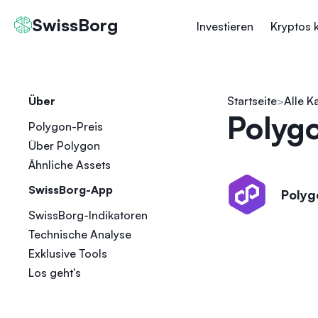
SwissBorg
Investieren
Kryptos 
Über
Startseite
Alle K
Polygo
Polygon-Preis
Über Polygon
Ähnliche Assets
SwissBorg-App
Polyg
SwissBorg-Indikatoren
Technische Analyse
Exklusive Tools
Los geht's