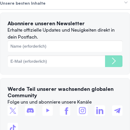
Alpha Deals
Unsere besten Inhalte
Karriere
WIR STELLEN EIN
Datenschutzerklärung
Nutzungsbedingungen
Solana
Abonniere unseren Newsletter
Beschwerden
Wann sollte man verkaufen?
Erhalte offizielle Updates und Neuigkeiten direkt in
dein Postfach.
Cookie-Richtlinie
Top-Blockchains
Gebühren
Werde Teil unserer wachsenden globalen
Community
Folge uns und abonniere unsere Kanäle