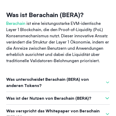
Was ist Berachain (BERA)?
Berachain
ist eine leistungsstarke EVM-identische
Layer 1 Blockchain, die den Proof-of-Liquidity (PoL)
Konsensmechanismus nutzt. Dieser innovative Ansatz
verändert die Struktur der Layer 1 Ökonomie, indem er
die Anreize zwischen Benutzern und Anwendungen
erheblich ausrichtet und dabei die Liquidität über
traditionelle Validatoren-Belohnungen priorisiert.
Was unterscheidet Berachain (BERA) von
anderen Tokens?
Was
Berachain
von anderen Token unterscheidet, ist sein
Was ist der Nutzen von Berachain (BERA)?
einzigartiger Proof-of-Liquidity-Konsensmechanismus, der
die Priorisierung von wirtschaftlicher Sicherheit und Liquidität
Berachain (BERA)
erfüllt mehrere Funktionen innerhalb seines
Was verspricht das Whitepaper von Berachain
revolutioniert. Dieses Design fördert eine kooperative
Ökosystems: Es fungiert als Gas- und Staking-Token für