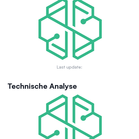
entwickelt sich hin zu einer größeren Kontrolle durch die
langfristigen Zielen gehört der Aufbau einer Community-
Community, während das Netzwerk reift, was einen gestuften
gesteuerten Plattform, die die Liquidität optimiert, die
Ansatz zur Governance durch die BGT-Stiftung
Interoperabilität mit Ethereum verbessert und eine breite
widerspiegelt.
Palette von dezentralen Anwendungen unterstützt. Damit
zielt Berachain darauf ab, die Blockchain-Landschaft zu
revolutionieren und eine skalierbare und effiziente Umgebung
für Nutzer und Entwickler zu gewährleisten.
Last update:
Technische Analyse