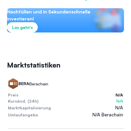
Nachfüllen und in Sekundenschnelle
investieren!
Los geht’s
Marktstatistiken
BERA
Berachain
Preis
N/A
Kursänd. (24h)
N/A
N/A
Marktkapitalisierung
N/A Berachain
Umlaufangebo