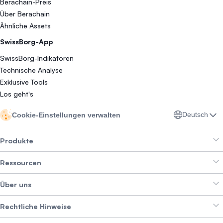
Berachain-Preis
Über Berachain
Ähnliche Assets
SwissBorg-App
SwissBorg-Indikatoren
Technische Analyse
Exklusive Tools
Los geht's
Deutsch
Cookie-Einstellungen verwalten
Produkte
Ressourcen
Smart Exchange
Über uns
Crypto Bundles
Help Center
Erträge erzielen
Rechtliche Hinweise
Branding-Paket
Über SwissBorg