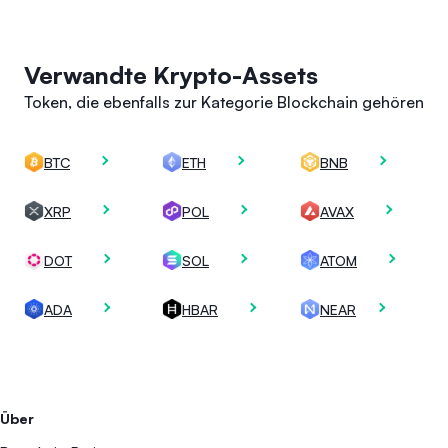
Verwandte Krypto-Assets
Token, die ebenfalls zur Kategorie Blockchain gehören
BTC
ETH
BNB
XRP
POL
AVAX
DOT
SOL
ATOM
ADA
HBAR
NEAR
Über