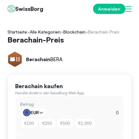
SwissBorg
Anmelden
Startseite
Alle Kategorien
Blockchain
Berachain Preis
Berachain-Preis
Berachain
BERA
Berachain kaufen
Handle direkt in der SwissBorg Web App.
Betrag
EUR
€100
€250
€500
€1,000