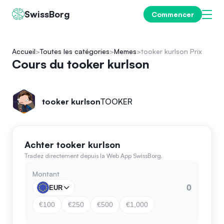
SwissBorg
Commencer
Accueil
Toutes les catégories
Memes
tooker kurlson Prix
Cours du tooker kurlson
tooker kurlson
TOOKER
Achter tooker kurlson
Tradez directement depuis la Web App SwissBorg.
Montant
EUR
€100
€250
€500
€1,000