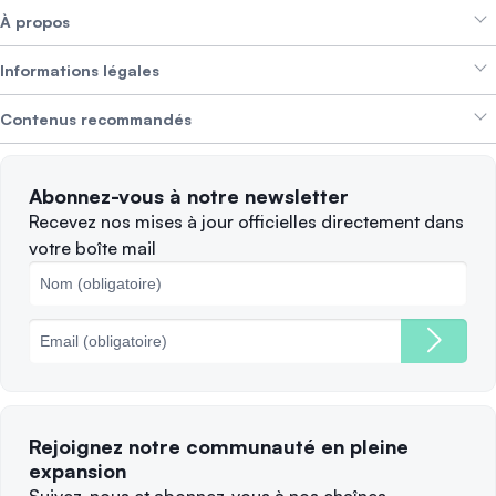
À propos
Crypto Bundles
Aide et support
Gagner des revenus
Informations légales
Brand kit
À propos de SwissBorg
Alpha Deals
Contenus recommandés
Offres d’emploi
NOUS RECRUTONS
Politique de confidentialité
Conditions d’utilisation
Solana
Abonnez-vous à notre newsletter
Plaintes
Quand vendre ?
Recevez nos mises à jour officielles directement dans
votre boîte mail
Politique des cookies
Principales blockchains
Frais
Rejoignez notre communauté en pleine
expansion