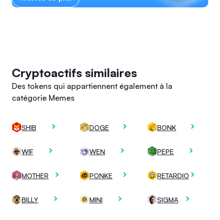
Cryptoactifs similaires
Des tokens qui appartiennent également à la
catégorie Memes
SHIB
DOGE
BONK
WIF
WEN
PEPE
MOTHER
PONKE
RETARDIO
BILLY
MINI
SIGMA