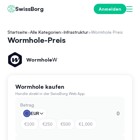
SwissBorg
Anmelden
Startseite
Alle Kategorien
Infrastruktur
Wormhole Preis
Wormhole-Preis
Wormhole
W
Wormhole kaufen
Handle direkt in der SwissBorg Web App.
Betrag
EUR
€100
€250
€500
€1,000