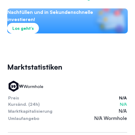
Nachfüllen und in Sekundenschnelle
investieren!
Los geht’s
Marktstatistiken
W
Wormhole
Preis
N/A
Kursänd. (24h)
N/A
N/A
Marktkapitalisierung
N/A Wormhole
Umlaufangebo