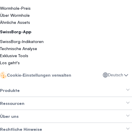
Wormhole-Preis
Über Wormhole
Ähnliche Assets
SwissBorg-App
SwissBorg-Indikatoren
Technische Analyse
Exklusive Tools
Los geht's
Deutsch
Cookie-Einstellungen verwalten
Produkte
Ressourcen
Smart Exchange
Über uns
Crypto Bundles
Help Center
Erträge erzielen
Rechtliche Hinweise
Branding-Paket
Über SwissBorg