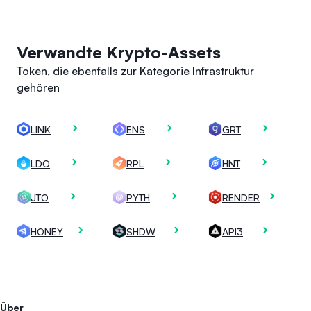
Verwandte Krypto-Assets
Token, die ebenfalls zur Kategorie Infrastruktur
gehören
LINK
ENS
GRT
LDO
RPL
HNT
JTO
PYTH
RENDER
HONEY
SHDW
API3
Über