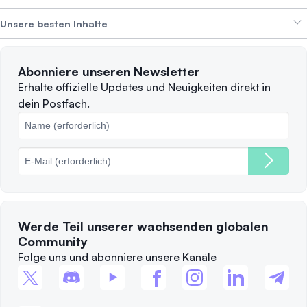
Alpha Deals
Unsere besten Inhalte
Karriere
WIR STELLEN EIN
Datenschutzerklärung
Nutzungsbedingungen
Solana
Abonniere unseren Newsletter
Beschwerden
Wann sollte man verkaufen?
Erhalte offizielle Updates und Neuigkeiten direkt in
dein Postfach.
Cookie-Richtlinie
Top-Blockchains
Gebühren
Werde Teil unserer wachsenden globalen
Community
Folge uns und abonniere unsere Kanäle