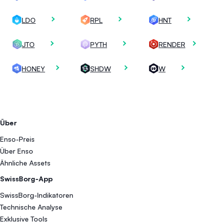
LDO
RPL
HNT
JTO
PYTH
RENDER
HONEY
SHDW
W
Über
Enso-Preis
Über Enso
Ähnliche Assets
SwissBorg-App
SwissBorg-Indikatoren
Technische Analyse
Exklusive Tools