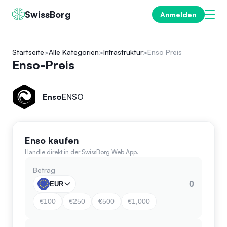
SwissBorg
Anmelden
Startseite
Alle Kategorien
Infrastruktur
Enso Preis
Enso-Preis
Enso
ENSO
Enso kaufen
Handle direkt in der SwissBorg Web App.
Betrag
EUR
€100
€250
€500
€1,000