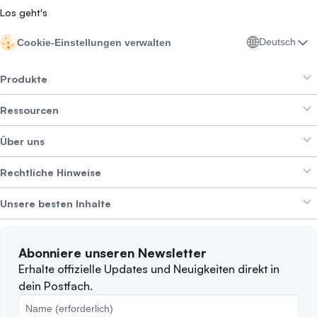
Los geht's
Deutsch
Cookie-Einstellungen verwalten
Produkte
Ressourcen
Smart Exchange
Über uns
Crypto Bundles
Help Center
Erträge erzielen
Rechtliche Hinweise
Branding-Paket
Über SwissBorg
Alpha Deals
Unsere besten Inhalte
Karriere
WIR STELLEN EIN
Datenschutzerklärung
Nutzungsbedingungen
Solana
Abonniere unseren Newsletter
Beschwerden
Wann sollte man verkaufen?
Erhalte offizielle Updates und Neuigkeiten direkt in
dein Postfach.
Cookie-Richtlinie
Top-Blockchains