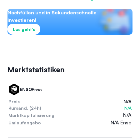
Nachfüllen und in Sekundenschnelle
investieren!
Los geht’s
Marktstatistiken
ENSO
Enso
Preis
N/A
Kursänd. (24h)
N/A
N/A
Marktkapitalisierung
N/A Enso
Umlaufangebo