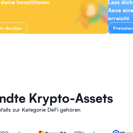
deine Investitionen
Lass dich
Aave ein
erreicht.
ehr darüber
Preisala
ndte Krypto-Assets
falls zur Kategorie DeFi gehören