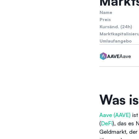
Markts
Name
Preis
Kursänd. (24h)
Marktkapitalisier
Umlaufangebo
Aave
AAVE
Was is
Aave (AAVE)
ist
(
DeFi
), das es 
Geldmarkt, der 