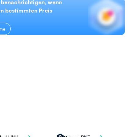
 benachrichtigen, wenn
en bestimmten Preis
rme