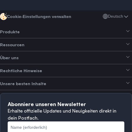
Deutsch
Cookie-Einstellungen verwalten
Produkte
Ressourcen
Smart Exchange
Über uns
Crypto Bundles
Help Center
Erträge erzielen
Rechtliche Hinweise
Branding-Paket
Über SwissBorg
Alpha Deals
Unsere besten Inhalte
Karriere
WIR STELLEN EIN
Datenschutzerklärung
Nutzungsbedingungen
Solana
Abonniere unseren Newsletter
Beschwerden
Wann sollte man verkaufen?
Erhalte offizielle Updates und Neuigkeiten direkt in
dein Postfach.
Cookie-Richtlinie
Top-Blockchains