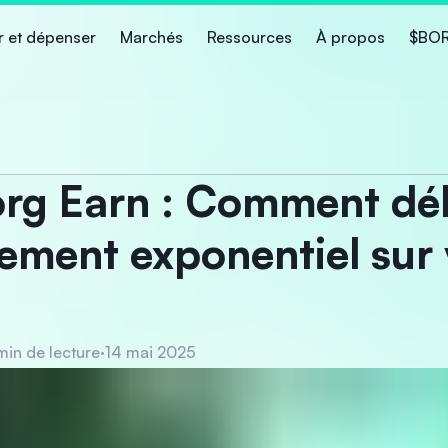
r et dépenser
Marchés
Ressources
À propos
$BO
rg Earn : Comment dé
ement exponentiel sur
min de lecture
·
14 mai 2025