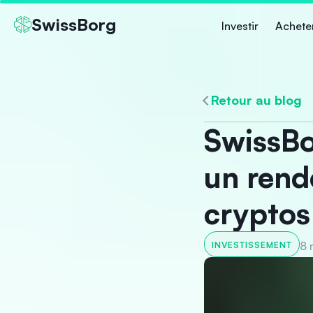
SwissBorg
Investir
Achete
Retour au blog
SwissBo
un rend
cryptos
8 
INVESTISSEMENT