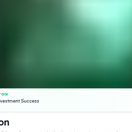
roix
Investment Success
ion