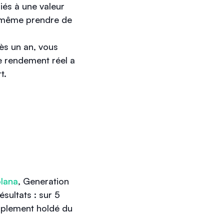
liés à une valeur
ui-même prendre de
ès un an, vous
e rendement réel a
t.
lana
, Generation
sultats : sur 5
implement holdé du