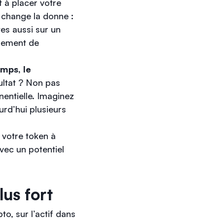
t à placer votre
o change la donne :
es aussi sur un
ngement de
emps, le
ultat ? Non pas
nentielle. Imaginez
rd’hui plusieurs
 votre token à
avec un potentiel
lus fort
o, sur l’actif dans