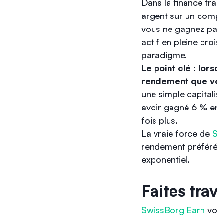
Dans la finance tra
argent sur un comp
vous ne gagnez pas
actif en pleine cr
paradigme.
Le point clé : lor
rendement que vou
une simple capitali
avoir gagné 6 % en
fois plus.
La vraie force de
S
rendement préféré
exponentiel.
Faites tra
SwissBorg Earn
vo