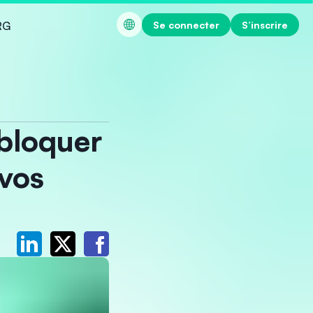
Se connecter
S’inscrire
RG
bloquer
 vos