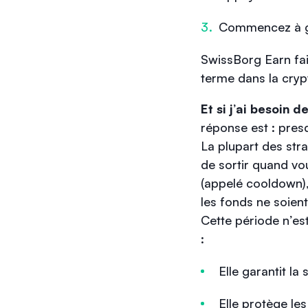
Commencez à gé
SwissBorg Earn fait
terme dans la cryp
Et si j’ai besoin 
réponse est : pres
La plupart des str
de sortir quand vou
(appelé cooldown)
les fonds ne soien
Cette période n’es
:
Elle garantit la 
Elle protège le