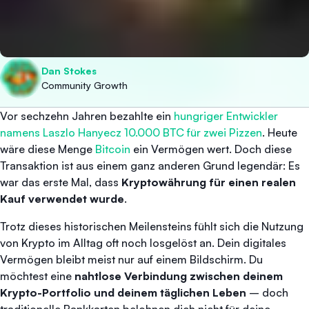
Dan Stokes
Community Growth
Vor sechzehn Jahren bezahlte ein
hungriger Entwickler
namens Laszlo Hanyecz 10.000 BTC für zwei Pizzen
. Heute
wäre diese Menge
Bitcoin
ein Vermögen wert. Doch diese
Transaktion ist aus einem ganz anderen Grund legendär: Es
war das erste Mal, dass
Kryptowährung für einen realen
Kauf verwendet wurde
.
Trotz dieses historischen Meilensteins fühlt sich die Nutzung
von Krypto im Alltag oft noch losgelöst an. Dein digitales
Vermögen bleibt meist nur auf einem Bildschirm. Du
möchtest eine
nahtlose Verbindung zwischen deinem
Krypto-Portfolio und deinem täglichen Leben
– doch
traditionelle Bankkarten belohnen dich nicht für deine