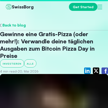
SwissBorg
Get Started
Back to blog
Gewinne eine Gratis-Pizza (oder
mehr!): Verwandle deine täglichen
Ausgaben zum Bitcoin Pizza Day in
Preise
INVESTIEREN
ALLE
4 min read
·
20. Mai 2026