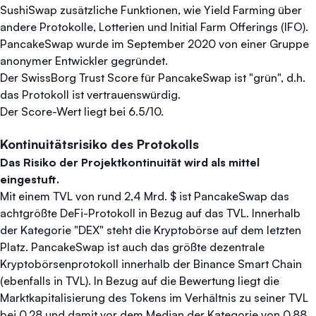
SushiSwap zusätzliche Funktionen, wie Yield Farming über
andere Protokolle, Lotterien und Initial Farm Offerings (IFO).
PancakeSwap wurde im September 2020 von einer Gruppe
anonymer Entwickler gegründet.
Der SwissBorg Trust Score für PancakeSwap ist "grün", d.h.
das Protokoll ist vertrauenswürdig.
Der Score-Wert liegt bei 6.5/10.
Kontinuitätsrisiko des Protokolls
Das Risiko der Projektkontinuität wird als mittel
eingestuft.
Mit einem TVL von rund 2,4 Mrd. $ ist PancakeSwap das
achtgrößte DeFi-Protokoll in Bezug auf das TVL. Innerhalb
der Kategorie "DEX" steht die Kryptobörse auf dem letzten
Platz. PancakeSwap ist auch das größte dezentrale
Kryptobörsenprotokoll innerhalb der Binance Smart Chain
(ebenfalls in TVL). In Bezug auf die Bewertung liegt die
Marktkapitalisierung des Tokens im Verhältnis zu seiner TVL
bei 0,28 und damit vor dem Median der Kategorie von 0,88.