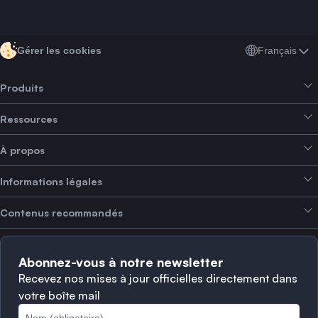
Français
Gérer les cookies
Produits
Ressources
Smart Exchange
À propos
Crypto Bundles
Aide et support
Gagner des revenus
Informations légales
Brand kit
À propos de SwissBorg
Alpha Deals
Contenus recommandés
Offres d’emploi
NOUS RECRUTONS
Politique de confidentialité
Conditions d’utilisation
Solana
Abonnez-vous à notre newsletter
Plaintes
Quand vendre ?
Recevez nos mises à jour officielles directement dans
votre boîte mail
Politique des cookies
Principales blockchains