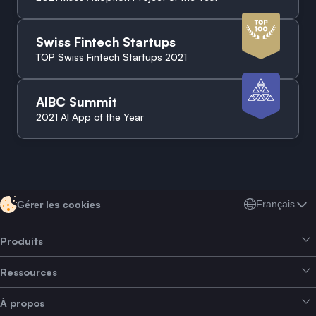
Swiss Fintech Startups
TOP Swiss Fintech Startups 2021
AIBC Summit
2021 AI App of the Year
Français
Gérer les cookies
Produits
Ressources
Smart Exchange
À propos
Crypto Bundles
Aide et support