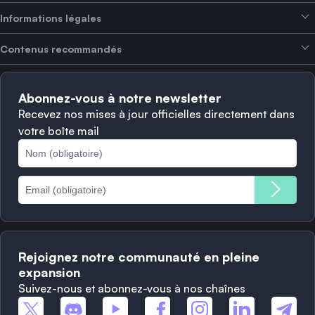
Gagner des revenus
Informations légales
Brand kit
À propos de SwissBorg
Alpha Deals
Contenus recommandés
Offres d’emploi
NOUS RECRUTONS
Politique de confidentialité
Conditions d’utilisation
Solana
Abonnez-vous à notre newsletter
Plaintes
Quand vendre ?
Recevez nos mises à jour officielles directement dans
votre boîte mail
Politique des cookies
Principales blockchains
Frais
Rejoignez notre communauté en pleine
expansion
Suivez-nous et abonnez-vous à nos chaînes